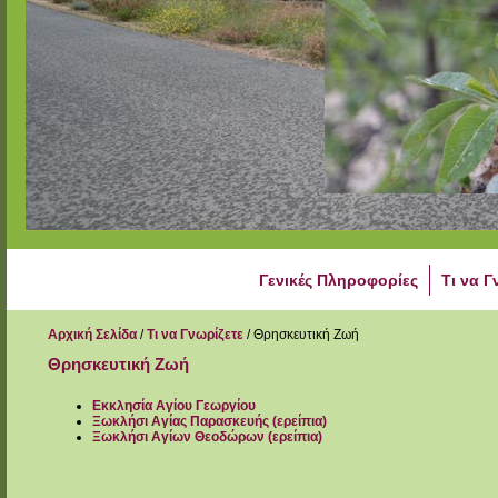
Γενικές Πληροφορίες
Τι να Γ
Αρχική Σελίδα
/
Τι να Γνωρίζετε
/
Θρησκευτική Ζωή
Θρησκευτική Ζωή
Εκκλησία Αγίου Γεωργίου
Ξωκλήσι Αγίας Παρασκευής (ερείπια)
Ξωκλήσι Αγίων Θεοδώρων (ερείπια)